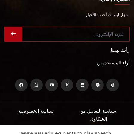
سجل ليصلك أحدث الأخبار
رأيك يهمنا
أراء المستخدمين
سياسة التعامل مع
سياسة الخصوصية
الشكاوي
ميثاق المتعاملين
الأسئلة الشائعة
www.asu.edu.eg
wants to play speech