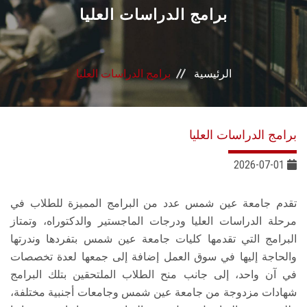
القطاعـات
برامج الدراسات العليا
الشئون الأكاديمية
الرئيسية
برامج الدراسات العليا
البحث العلمي
الرعاية الصحية
برامج الدراسات العليا
المراكز والوحدات
2026-07-01
الأنظمة الذكية
تقدم جامعة عين شمس عدد من البرامج المميزة للطلاب في
مرحلة الدراسات العليا ودرجات الماجستير والدكتوراه، وتمتاز
الإعلام
البرامج التي تقدمها كليات جامعة عين شمس بتفردها وندرتها
والحاجة إليها في سوق العمل إضافة إلى جمعها لعدة تخصصات
في آن واحد، إلى جانب منح الطلاب الملتحقين بتلك البرامج
تواصل معنا
شهادات مزدوجة من جامعة عين شمس وجامعات أجنبية مختلفة،