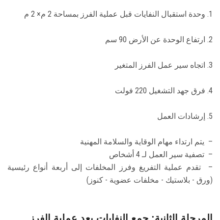
الطلاب
1. وحدة استقبال النفايات قبل عملية الفرز بمساحة 2 م× 2 م
هيئة التدريس
2. ارتفاع الوحدة عن الأرض 90 سم
الدراسات العليا
3. اتجاه سير عمل الفرز المتغير
الخريجين
4. فرق جهد التشغيل 220 فولت
الموظفون
5. إرشادات العمل
الزائـرون
– يتم ارتداء مهام الوقاية والسلامة المهنية
– تصفية سير العمل لـ 4 أشخاص
سجل الان
– تقدم عملية التفريغ وفرز المخلفات إلى أربعة أنواع رئيسية
(ورق - بلاستيك - مخلفات عضوية - كنوز)
المرحلة الثانية: جمع النفايات بعد عملية الفرز