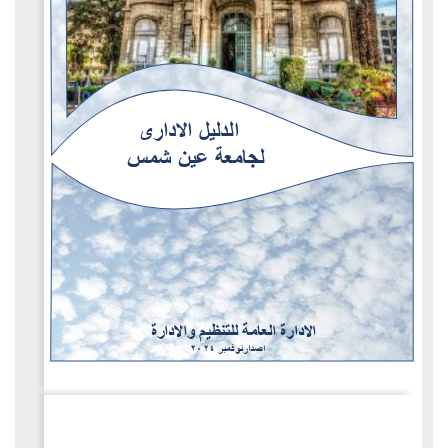
الطلاب
هيئة التدريس
الدراسات العليا
الخريجين
الموظفون
الزائـرون
سجل الان