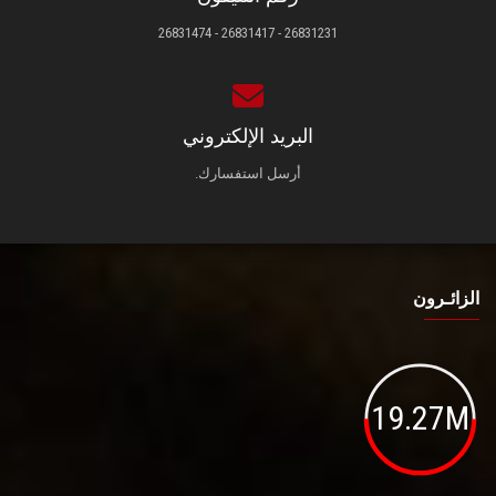
26831231 - 26831417 - 26831474
البريد الإلكتروني
أرسل استفسارك.
الزائـرون
19.27M