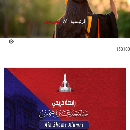
القطاعـات
الشئون الأكاديمية
الرئيسية
الخريجين
البحث العلمي
150100
الرعاية الصحية
المراكز والوحدات
الأنظمة الذكية
الإعلام
تواصل معنا