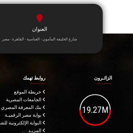
العنوان
شارع الخليفة المأمون - العباسية - القاهرة - مصر
الزائـرون
روابط تهمك
خريطة الموقع
الجامعات المصرية
19.27M
بنك المعرفة المصري
بوابة مصر الرقميـة
البوابة الإلكترونية لل
المزيـد . . .