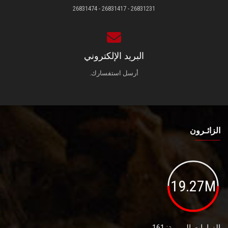
26831231 - 26831417 - 26831474
البريد الإلكتروني
أرسل استفسارك.
الزائـرون
19.27M
الزيارات اليومية: 161