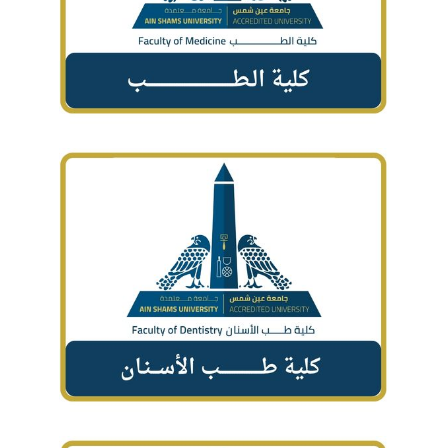
الطلاب
هيئة التدريس
الدراسات العليا
الخريجين
الموظفون
الزائـرون
سجل الان