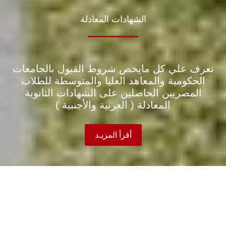
الشهادات المعادلة
تعرف علي كل مايخص شروط القبول بالجامعات
الحكومیة والمعاھد العلیا والمتوسطة للطلاب
المصریین الحاصلین على الشھادات الثانویة
المعادلة ( العربیة والأجنبیة )
أقرأ المزيـد