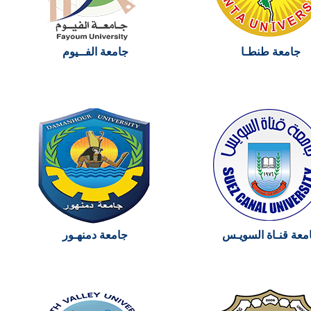
جامعة طنطـا
جامعة الفــيوم
معة قنـاة السويـس
جامعة دمنهـور