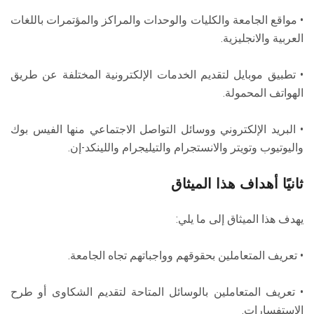
الطلاب
• مواقع الجامعة والكليات والوحدات والمراكز والمؤتمرات باللغات
العربية والانجليزية.
هيئة التدريس
• تطبيق موبايل لتقديم الخدمات الإلكترونية المختلفة عن طريق
الدراسات العليا
الهواتف المحمولة.
الخريجين
• البريد الإلكتروني ووسائل التواصل الاجتماعي منها الفيس بوك
واليوتيوب وتويتر والانستجرام والتيليجرام واللينكد-إن.
الموظفون
ثانيًا أهداف هذا الميثاق
الزائـرون
يهدف هذا الميثاق إلى ما يلي:
سجل الان
• تعريف المتعاملين بحقوقهم وواجباتهم تجاه الجامعة.
• تعريف المتعاملين بالوسائل المتاحة لتقديم الشكاوى أو طرح
الاستفسارات.