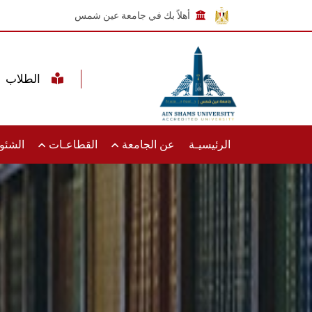
أهلاً بك في جامعة عين شمس
الطلاب
الرئيسيـة
عن الجامعة
القطاعـات
الشئون