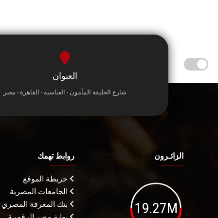
العنوان
شارع الخليفة المأمون - العباسية - القاهرة - مصر
الزائـرون
روابط تهمك
خريطة الموقع
الجامعات المصرية
19.27M
بنك المعرفة المصري
بوابة مصر الرقميـة