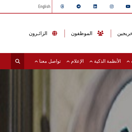
English
الموظفون
الزائـرون
ت
الأنظمة الذكية
الإعلام
تواصل معنا