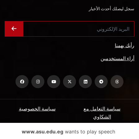
سجل ليصلك أحدث الأخبار
رأيك يهمنا
أراء المستخدمين
سياسة التعامل مع
سياسة الخصوصية
الشكاوي
ميثاق المتعاملين
الأسئلة الشائعة
www.asu.edu.eg
wants to play speech