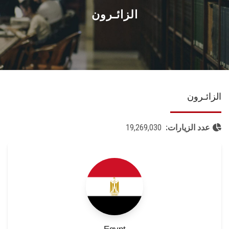
القطاعـات
الزائـرون
الشئون الأكاديمية
البحث العلمي
الزائـرون
الرعاية الصحية
المراكز والوحدات
عدد الزيارات:
19,269,030
الأنظمة الذكية
الإعلام
تواصل معنا