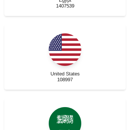
Egypt
الطلاب
1407539
هيئة التدريس
الدراسات العليا
الخريجين
الموظفون
United States
108997
الزائـرون
سجل الان