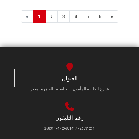
«
1
2
3
4
5
6
»
العنوان
شارع الخليفة المأمون - العباسية - القاهرة - مصر
رقم التليفون
26831231 - 26831417 - 26831474