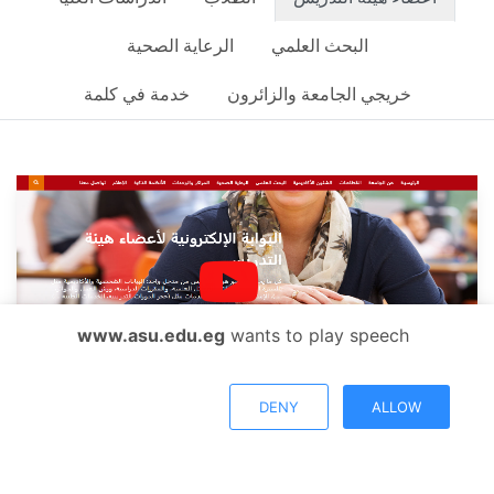
البحث العلمي
الرعاية الصحية
خريجي الجامعة والزائرون
خدمة في كلمة
www.asu.edu.eg
wants to play speech
DENY
ALLOW
دليل أعضاء هيئة التدريس