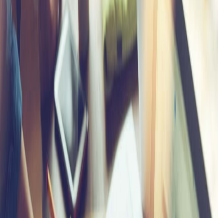
الطلاب
هيئة التدريس
الدراسات العليا
الخريجين
الموظفون
الزائـرون
سجل الان