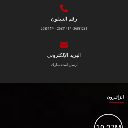
رقم التليفون
26831231 - 26831417 - 26831474
البريد الإلكتروني
أرسل استفسارك.
الزائـرون
19.27M