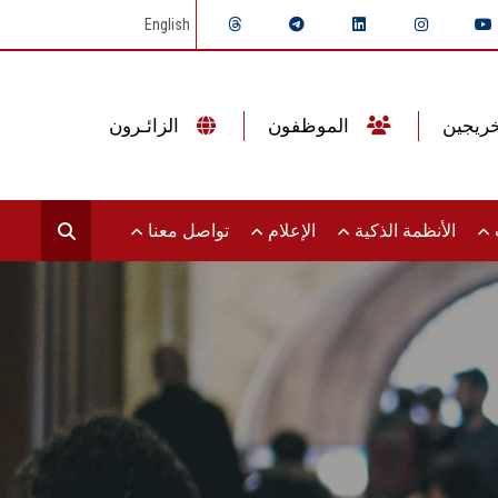
English
الموظفون
الزائـرون
ت
الأنظمة الذكية
الإعلام
تواصل معنا