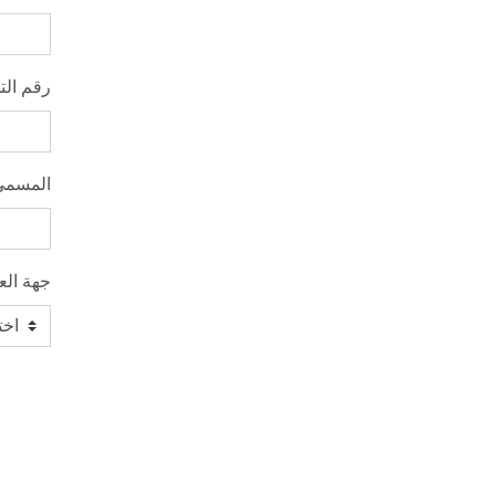
رقم الت
المسمى
جهة ال