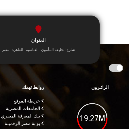
العنوان
شارع الخليفة المأمون - العباسية - القاهرة - مصر
الزائـرون
روابط تهمك
خريطة الموقع
الجامعات المصرية
19.27M
بنك المعرفة المصري
بوابة مصر الرقميـة