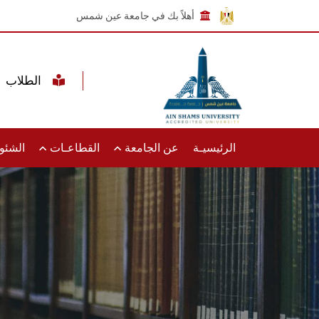
أهلاً بك في جامعة عين شمس
الطلاب
الرئيسيـة
عن الجامعة
القطاعـات
الشئون