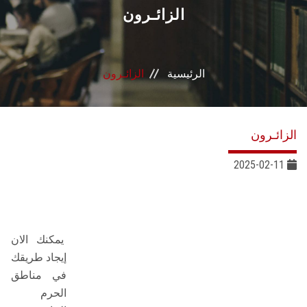
القطاعـات
الزائـرون
الشئون الأكاديمية
الرئيسية
الزائـرون
البحث العلمي
الرعاية الصحية
الزائـرون
المراكز والوحدات
2025-02-11
الأنظمة الذكية
الإعلام
يمكنك الان
إيجاد طريقك
في مناطق
تواصل معنا
الحرم