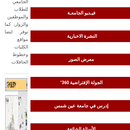
الجامعي
الطلاب
للطلاب
فيـديو الجامعـة
والموظفين
هيئة التدريس
والزوار، كما
توفر ايضا
الدراسات العليا
النشرة الاخبارية
مواقع
الكليات
الخريجين
وخطوط
معرض الصور
الحافلات.
الموظفون
الزائـرون
الجولة الإفتراضية 360°
سجل الان
إدرس في جامعة عين شمس
الأسئلة الشائعة