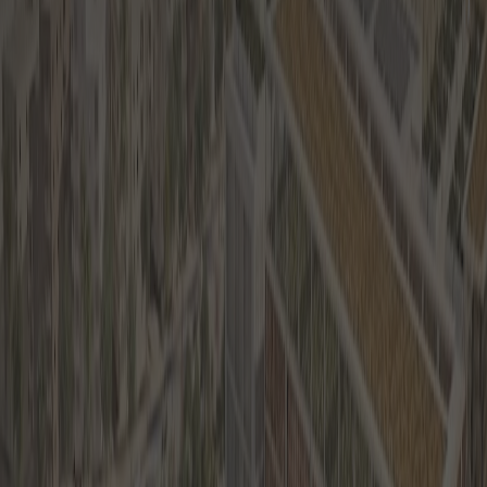
الطلاب
هيئة التدريس
الدراسات العليا
الخريجين
الموظفون
الزائـرون
سجل الان