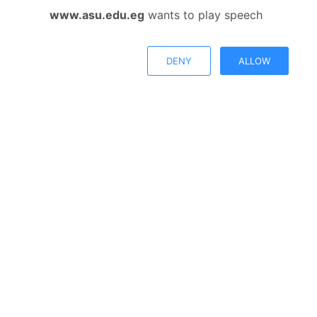
كلية الأعمال
www.asu.edu.eg
wants to play speech
عرض المزيد
DENY
ALLOW
بورشور كليات جامعة عين شمس الأهلية