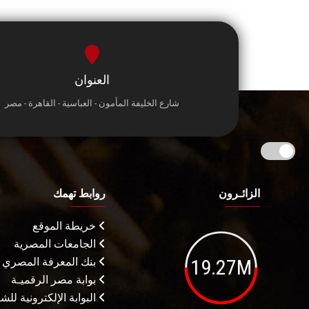
العنوان
شارع الخليفة المأمون - العباسية - القاهرة - مصر
الزائـرون
روابط تهمك
خريطة الموقع
الجامعات المصرية
19.27M
بنك المعرفة المصري
بوابة مصر الرقميـة
البوابة الإلكترونية لل