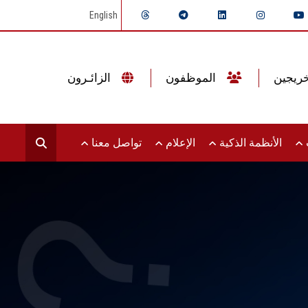
English
الموظفون
الزائـرون
ت
الأنظمة الذكية
الإعلام
تواصل معنا