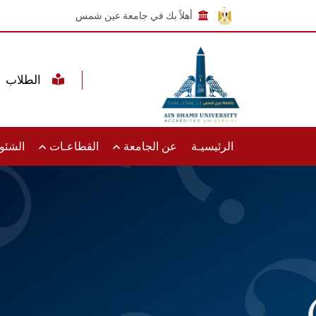
أهلاً بك في جامعة عين شمس
الطلاب
الرئيسيـة
عن الجامعة
القطاعـات
الشئون