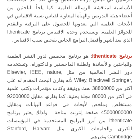
الأساسية لمناقشة الرسالة العلمية. كما يلجأ الباحثين من
أعضاء هيئة التدريس والهيأة المعاونة لقياس نسبة الاقتباس في
الأبحاث العلمية التي يعدونها للحصول على الترقية والتقدم
للجوائز العلمية. وتستخدم وحدة الاقتباس برنامج Ithenticate
الذي يعد أشهر وأفضل البرامج الخاص بفحص نسب الاقتباس.
برنامج Ithenticate
: هو برنامج مخصص لدور النشر العلمية
وللباحثين والأساتذة ولطلبة الماجستير والدكتوراه، وتستخدمه
دور النشر العالمية من مثل ‏Elsevier, IEEE, nature,
Springer,‎‏ ‏Wiley, Blackwell‏ لأنه يقارن البحث المقدم له على
أكثر من 38800000 بحث ووثيقة وكتاب مؤتمرات وكتب علمية
في أكثر من 80000 مجلة بحثية، كما يقارنها مقابل 92000000
مستخلص وملخص لأبحاث في قواعد البيانات ومقابل
45000000000 صفحة إنترنت متاحة. ولذلك يعتبر برنامج
Ithenticate من أبرز البرامج المستخدمة في المؤسسات
الكبرى والجامعات الكبرى مثل ‏Harvard‎‏ ‏Stanford,
Cambridge‏ وغيرهم.