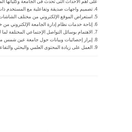
على أهم الاحداث التى تحدث فى الجامعة وكلياتها الم
4. تصميم واجهات صديقة وتفاعلية مع المستخدم ذات تأثيرات ديناميكية تخلق جواً من التفاعل مع مراعاة تطبيق المعايير الخاصة بتجارب المستخدم.
5. استعراض الموقع الإلكتروني من مختلف الشاشات والأنظمة كالجوالات الذكية والأجهزة اللوحية وأجهزة التواصل والتفاعل الذكي وشاشات اللمس ذات المقاسات المختلفة.
6. إتاحة خدمات نظام إدارة الجامعة الإلكتروني من خلال الموقع الإلكترونى للجامعة وتسهيل سرعة الوصول للخدمات الإلكترونية.
7. الاهتمام بوسائل التواصل الإجتماعي المختلفة لما لها من أهمية وإقبال من المتصفحين علاوة على سهولة إتاحة الوصول للمعلومات المطلوبة منها.
8. إبراز إحصائيات وبيانات حول جامعة عين شمس من حيث تصنيفها وعدد كلياتها وطلابها وأعضاء هيئة التدريس فيها وغيرها من البيانات العامة.
9. العمل على زيادة المحتوى العلمي والبحثي والتفاعلي على مواقع الجامعة والكليات واعضاء هيئة التدريس بغرض رفع تصنيف الجامعة عربياً وأفريقياً وعالمياً.