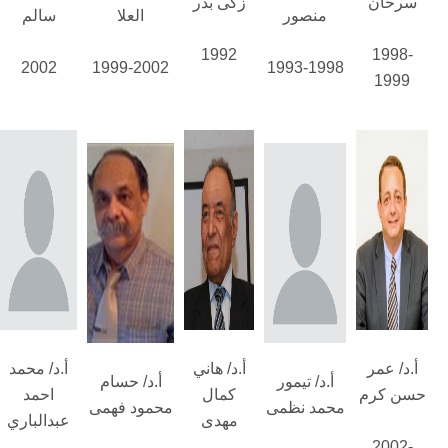
سرحان
زكى بدر
منصور
العلا
سالم
1992
1998-
2002
1999-2002
1993-1998
1999
أ.د/ عمر
أ.د/ هاني
أ.د/ محمد
أ.د/ تيمور
أ.د/ حسام
حسن كرم
كمال
احمد
محمد نظمى
محمود فهمى
مهدى
عبدالباري
2002-