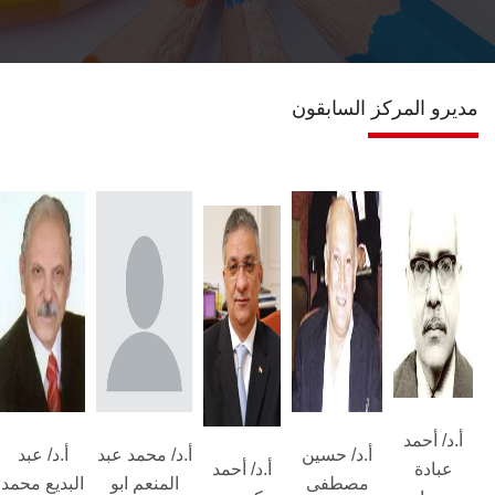
اتصل بنـا
مديرو المركز السابقون
أ.د/ أحمد
أ.د/ حسين
أ.د/ محمد عبد
أ.د/ عبد
عبادة
أ.د/ أحمد
مصطفى
المنعم ابو
البديع محمد