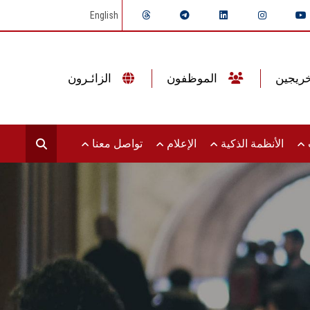
English
الموظفون
الزائـرون
ت
الأنظمة الذكية
الإعلام
تواصل معنا