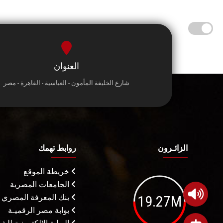
العنوان
شارع الخليفة المأمون - العباسية - القاهرة - مصر
الزائـرون
روابط تهمك
خريطة الموقع
الجامعات المصرية
19.27M
بنك المعرفة المصري
بوابة مصر الرقميـة