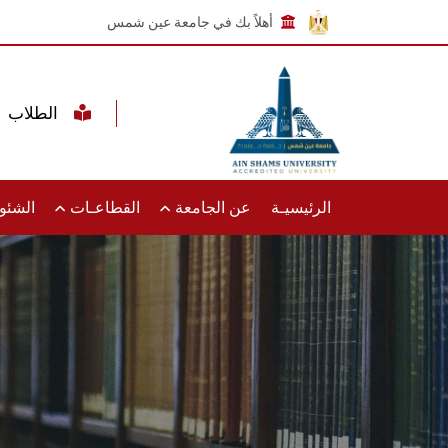
أهلاً بك في جامعة عين شمس
الطلاب
الرئيسيـة
عن الجامعة
القطاعـات
الشئون