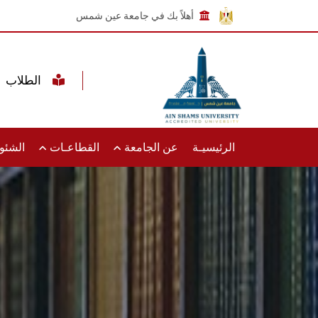
أهلاً بك في جامعة عين شمس
الطلاب
الرئيسيـة
عن الجامعة
القطاعـات
الشئون