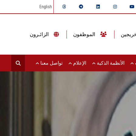
English
الموظفون
الزائـرون
ت
الأنظمة الذكية
الإعلام
تواصل معنا