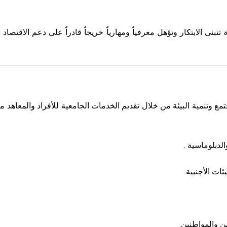
نى الابتكار وتؤهل معرفياٌ ومهارياٌ خريجاٌ قادراٌ على دعم الاقتص
جتمع وتنمية البيئة من خلال تقديم الخدمات الجامعية للأفراد والمعاهد م
لدبلوماسية .
ئات الأجنبية.
ن والمواطنين.