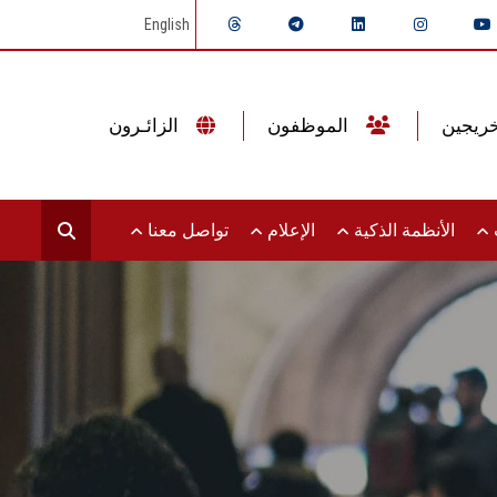
English
الموظفون
الزائـرون
ت
الأنظمة الذكية
الإعلام
تواصل معنا