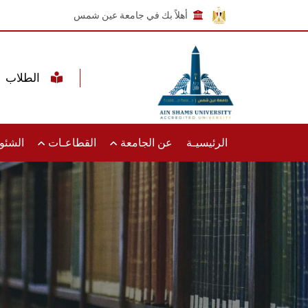
أهلاً بك في جامعة عين شمس
الطلاب
الرئيسيـة
عن الجامعة
القطاعـات
الشئون