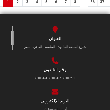
...
1
2
3
4
5
6
7
8
36
37
العنوان
شارع الخليفة المأمون - العباسية - القاهرة - مصر
رقم التليفون
26831231 - 26831417 - 26831474
البريد الإلكتروني
أرسل استفسارك.