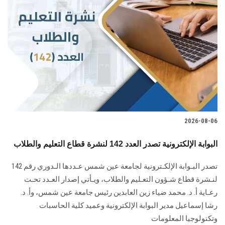
2026-08-06
البوابة الإلكترونية تصدر العدد 142 لنشرة قطاع التعليم والطلاب
تصدر البـوابة الإلكـترونية لجامعة عين شمس عـددها الـدوري رقم 142
لنـشرة قطاع شـؤون التعـليم ‏والطلاب‎، ويـأتي إصدار العـدد تحـت
رعـاية أ. د. محمد ضياء زين العابدين رئيس جامعة عين شمس، وأ. د.
‏رشا إسماعيل مدير البوابة الإلكترونية وعميد كلية الحاسبات
وتكنولوجيا المعلومات