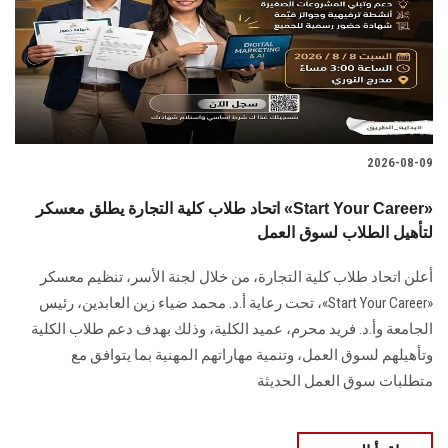
الطلاب
هيئة التدريس
الدراسات العليا
2026-08-09
الخريجين
اتحاد طلاب كلية التجارة يطلق معسكر «Start Your Career»
الموظفون
لتأهيل الطلاب لسوق العمل
أعلن اتحاد طلاب كلية التجارة، من خلال لجنة الأسر، تنظيم معسكر
الزائـرون
«Start Your Career»، تحت رعاية أ.د. محمد ضياء زين العابدين، رئيس
الجامعة وأ.د. فريد محرم، عميد الكلية، وذلك بهدف دعم طلاب الكلية
سجل الان
وتأهيلهم لسوق العمل، وتنمية مهاراتهم المهنية بما يتوافق مع
متطلبات سوق العمل الحديثة