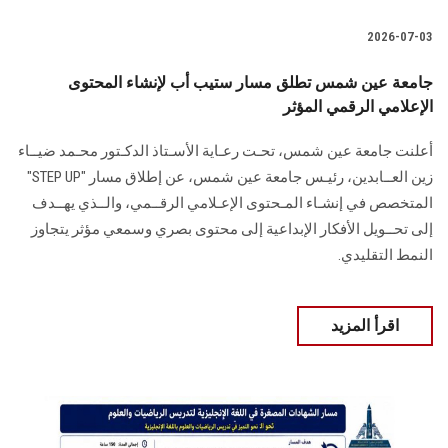
2026-07-03
جامعة عين شمس تطلق مسار ستيب أب لإنشاء المحتوى
الإعلامي الرقمي المؤثر
أعلنت جامعة عين شمس، تحـت رعـاية الأسـتاذ الدكـتور محـمد ضيــاء
زين العــابدين، رئيـس جامعة عين شمس، عن إطلاق مسار "STEP UP"
المتخصص في إنشـاء المـحتوى الإعـلامي الرقــمي، والــذي يهــدف
إلى تحــويل الأفكار الإبداعية إلى محتوى بصري وسمعي مؤثر يتجاوز
النمط التقليدي.
اقرأ المزيد