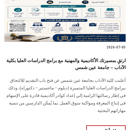
الطلاب
هيئة التدريس
الدراسات العليا
2026-07-05
الخريجين
ارتقِ بمسيرتك الأكاديمية والمهنية مع برامج الدراسات العليا بكلية
الموظفون
الآداب – جامعة عين شمس
أعلنت كلية الآداب بجامعة عين شمس عن فتح باب التقديم للالتحاق
الزائـرون
ببرامج الدراسات العليا المتميزة (دبلوم – ماجستير – دكتوراه)، وذلك
في إطار رسالتها الرامية إلي إعداد كوادر أكاديمية قادرة على الإسهام
سجل الان
في إنتاج المعرفة ومواكبة سوق العمل. بما يُمكن الدارسين من تنمية
مهاراتهم البحثية