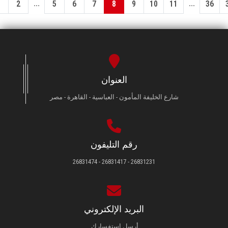
...
...
1
2
5
6
7
8
9
10
11
36
العنوان
شارع الخليفة المأمون - العباسية - القاهرة - مصر
رقم التليفون
26831231 - 26831417 - 26831474
البريد الإلكتروني
أرسل استفسارك.