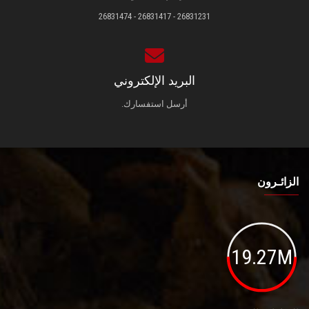
26831231 - 26831417 - 26831474
البريد الإلكتروني
أرسل استفسارك.
الزائـرون
19.27M