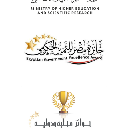
الطلاب
هيئة التدريس
الدراسات العليا
الخريجين
الموظفون
الزائـرون
سجل الان