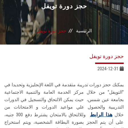
القطاعـات
حجز دورة تويفل
الشئون الأكاديمية
الرئيسية
حجز دورة تويفل
البحث العلمي
الرعاية الصحية
حجز دورة تويفل
المراكز والوحدات
2024-12-31
الأنظمة الذكية
يمكنك حجز دورات تدريبة متقدمة في اللغة الإنجليزية وتحديدا في
"التويفل" من خلال مركز الخدمة العامة والتنمية الاجتماعية
الإعلام
بجامعة عين شمس، حيث يمكن الالتحاق والتسجيل في الدورات
التدريبية والحصول علي مواعيد الدورات و الامتحانات من
هذا الرابط
خلال
وللالتحاق بالامتحان يشترط دفع 300 جنيه،
تواصل معنا
على أن يتم الحجز بصورة البطاقة الشخصية، ويتم استخراج