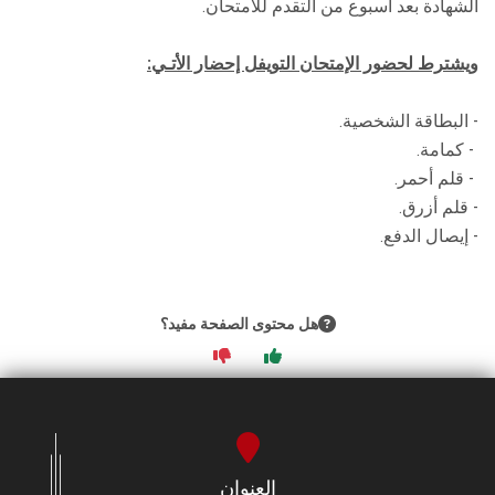
الشهادة بعد أسبوع من التقدم للامتحان.
الطلاب
ويشترط لحضور الإمتحان التويفل إحضار الأتـي:
هيئة التدريس
- البطاقة الشخصية.
الدراسات العليا
- كمامة.
- قلم أحمر.
الخريجين
- قلم أزرق.
- إيصال الدفع.
الموظفون
الزائـرون
هل محتوى الصفحة مفيد؟
سجل الان
العنوان