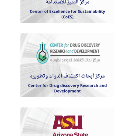
الطلاب
هيئة التدريس
الدراسات العليا
الخريجين
الموظفون
الزائـرون
سجل الان