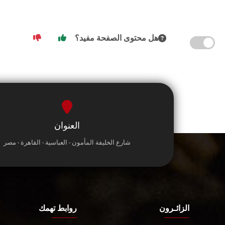
هل محتوى الصفحة مفيد؟
العنوان
شارع الخليفة المأمون - العباسية - القاهرة - مصر
الزائـرون
روابط تهمك