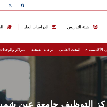
هيئة التدريس
الدراسات العليا
الخريجين
 الأكاديمية
البحث العلمي
الرعاية الصحية
المراكز والوحدا
كز التوظيف جامعة عين شم