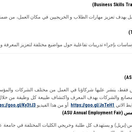
)
Business Skills Tra
دف تعزيز مهارات الطلاب و الخريجيين في مكان العمل، من ضمنها الم
)
سات بإجراء تدريبات تفاعلية حول مواضيع مختلفة لتعزيز المعرفة والم
(ASU
فقط، ينشر عليها شركاؤنا في العمل من مختلف الشركات والمؤس
لمصانع والشركات بهدف المعرف واكتشاف طبيعة كل وظيفة من خلال 
ط الاتي
https://goo.gl/JnTeH1
أو من هذا الفيديو
ps://goo.gl/Ky3tJ3
)
ASU Annual Employment Fair)
ارس-إبريل) و يستهدف كل طلبة وخريجي الكليات المختلفة في جامع