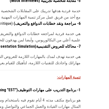
5- مقابلة شخصية تجريبية (
Mock Interviews
)
خدمة فردية هدفها تدريبك على المقابلات الشخصية 
مع أحد من فريق عمل مركز تنمية المهارات المهنية 
6- مراجعة ونقد
خطابات الدوافع و
ا
لتعريف
(
ritique)
هي خدمة فردية لمراجعه خطابات الدوافع والتعر
علمية أعلي من البكالوريوس، وأيضا لمن يهدفون للح
7- محاكاه للعروض التقديمية
sentation Simulation)
هي خدمة تهدف لمدك بالمهارات اللازمة للعروض ال
مهاراتك واجادتك للتقنيات اللازمة، لتأهيلك للقيا
تنمية
المهارات:
1- برنامج التدريب على مهارات التوظيف
ning "EST")
هو برنامج مكثف مدته 4 أيام ن
المثال مهارات القيادة والعمل الجماعي والتواصل ومه