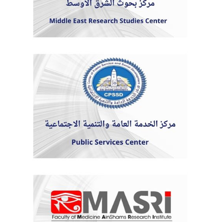
الطلاب
هيئة التدريس
الدراسات العليا
الخريجين
الموظفون
الزائـرون
سجل الان