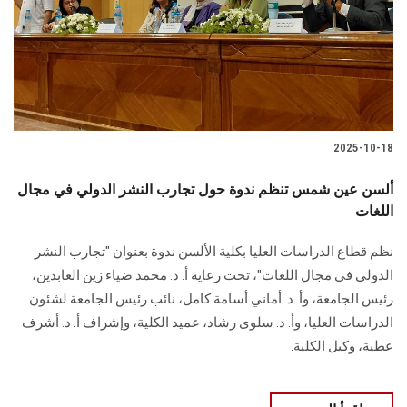
الطلاب
هيئة التدريس
الدراسات العليا
2025-10-18
الخريجين
ألسن عين شمس تنظم ندوة حول تجارب النشر الدولي في مجال
الموظفون
اللغات
نظم قطاع الدراسات العليا بكلية الألسن ندوة بعنوان "تجارب النشر
الزائـرون
الدولي في مجال اللغات"، تحت رعاية أ. د. محمد ضياء زين العابدين،
رئيس الجامعة، وأ. د. أماني أسامة كامل، نائب رئيس الجامعة لشئون
سجل الان
الدراسات العليا، وأ. د. سلوى رشاد، عميد الكلية، وإشراف أ. د. أشرف
عطية، وكيل الكلية.