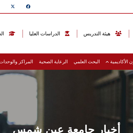
هيئة التدريس
الدراسات العليا
الخريجين
 الأكاديمية
البحث العلمي
الرعاية الصحية
المراكز والوحدا
أخبار جامعة عين شمس