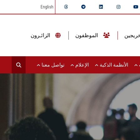
English
الموظفون
الزائـرون
ت
الأنظمة الذكية
الإعلام
تواصل معنا