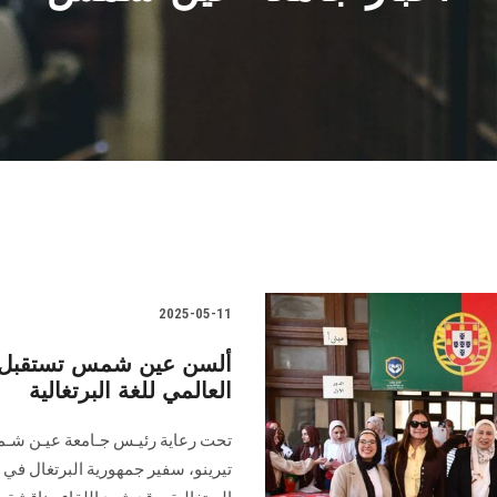
2025-05-11
ألسن عين شمس تستقبل الس
العالمي للغة البرتغالية
تحت رعاية رئيـس جـامعة عيـن شـم
تيرينو، سفير جمهورية البرتغال في ا