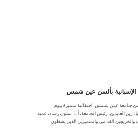
 الإسبانية بألسن عين شمس
لسن جـامعة عيـن شـمس، احتفالية متميزة بيوم
ء زين العابدين، رئيس الجامعة، أ. د. سلوى رشاد، عميد
ب والخريجين القدامى والمتميزين الذين يشغلون