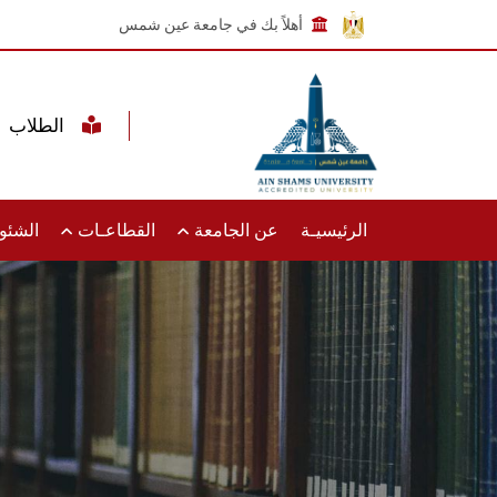
أهلاً بك في جامعة عين شمس
الطلاب
الرئيسيـة
عن الجامعة
القطاعـات
الشئون