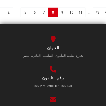
...
...
1
2
5
6
7
8
9
10
11
43
العنوان
شارع الخليفة المأمون - العباسية - القاهرة - مصر
رقم التليفون
26831231 - 26831417 - 26831474