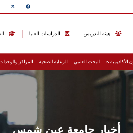
هيئة التدريس
الدراسات العليا
الخريجين
 الأكاديمية
البحث العلمي
الرعاية الصحية
المراكز والوحدا
أخبار جامعة عين شمس