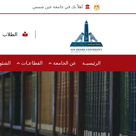
أهلاً بك في جامعة عين شمس
الطلاب
الرئيسيـة
عن الجامعة
القطاعـات
الشئون