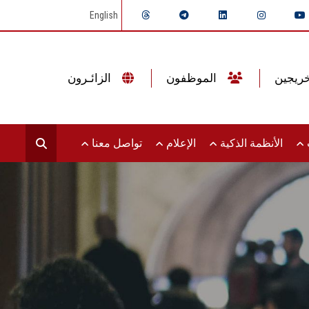
English
الموظفون
الزائـرون
ت
الأنظمة الذكية
الإعلام
تواصل معنا