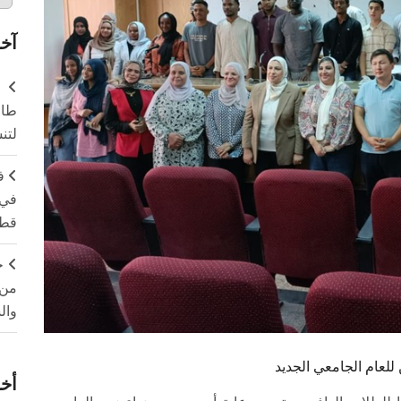
آخر
طال
لتن
ف
في 
قطا
ج
من 
وال
لعام الجامعي الجديد
أخر