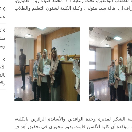
لطلاب الوافدين، تحت رعاية أ. د. محمد ضياء زين العابدين،
اف أ. د. هالة سيد متولى، وكيلة الكلية لشئون التعليم والطلاب
ك
عبد
ك
مشت
وسم
ج
الأ
بال
وال
 الشكر لمديرة وحدة الوافدين والأساتذة الزائرين بالكلية،
هم، مؤكدة أن كلية الألسن قامت بدور محوري في تحقيق أهداف