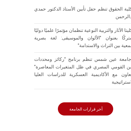
لية الحقوق تنظم حفل تأبين الأستاذ الدكتور حمدي
الرحمن
ليتا الآثار والتربية النوعية تنظمان مؤتمرًا علميًا دوليًا
ركًا بعنوان "الألوان والموسيقى: لغة بصرية
عية بين التراث والاستدامة"
امعة عين شمس تنظم برنامج "ركائز ومحددات
من القومي المصري في ظل المتغيرات المعاصرة"
تعاون مع الأكاديمية العسكرية للدراسات العليا
استراتيجية
أخر قرارات الجامعة