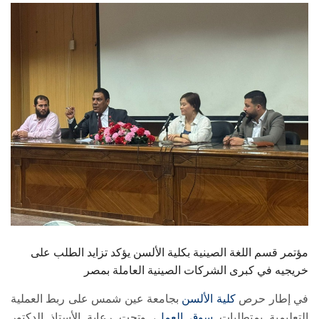
الطلاب
هيئة التدريس
الدراسات العليا
الخريجين
الموظفون
الزائـرون
سجل الان
مؤتمر قسم اللغة الصينية بكلية الألسن يؤكد تزايد الطلب على
خريجيه في كبرى الشركات الصينية العاملة بمصر
في إطار حرص
كلية الألسن
بجامعة عين شمس على ربط العملية
التعليمية بمتطلبات
سوق العمل
، وتحت رعاية الأستاذ الدكتور