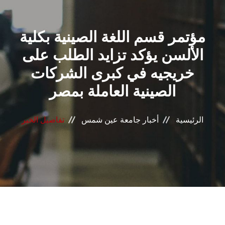
القطاعـات
مؤتمر قسم اللغة الصينية بكلية
الشئون الأكاديمية
الألسن يؤكد تزايد الطلب على
البحث العلمي
خريجيه في كبرى الشركات
الصينية العاملة بمصر
الرعاية الصحية
المراكز والوحدات
الرئيسية
أخبار جامعة عين شمس
تفاصيل الخبر
الأنظمة الذكية
الإعلام
تواصل معنا