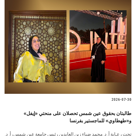
2026-07-30
طالبتان بحقوق عين شمس تحصلان على منحتي «إيفل»
و«طهطاوي» للماجستير بفرنسا
تحت رعـاية أ. د. محمد ضياء زين العابدين رئيس جامعة عين شمس، أ. د.