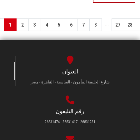
...
1
2
3
4
5
6
7
8
27
28
العنوان
شارع الخليفة المأمون - العباسية - القاهرة - مصر
رقم التليفون
26831231 - 26831417 - 26831474