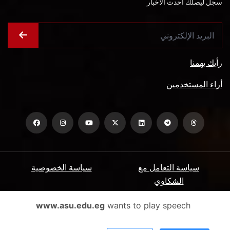
سجل ليصلك أحدث الأخبار
رأيك يهمنا
أراء المستخدمين
سياسة التعامل مع
سياسة الخصوصية
الشكاوي
ميثاق المتعاملين
الأسئلة الشائعة
www.asu.edu.eg
wants to play speech
شروط الاستخدام