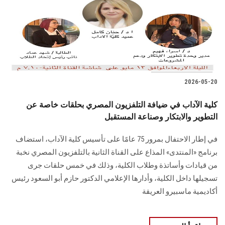
الطلاب
هيئة التدريس
الدراسات العليا
2026-05-20
الخريجين
كلية الآداب في ضيافة التلفزيون المصري بحلقات خاصة عن
الموظفون
التطوير والابتكار وصناعة المستقبل
في إطار الاحتفال بمرور 75 عامًا على تأسيس كلية الآداب، استضاف
الزائـرون
برنامج «المنتدى» المذاع على القناة الثانية بالتلفزيون المصري نخبة
من قيادات وأساتذة وطلاب الكلية، وذلك في خمس حلقات جرى
سجل الان
تسجيلها داخل الكلية، وأدارها الإعلامي الدكتور حازم أبو السعود رئيس
أكاديمية ماسبيرو العريقة