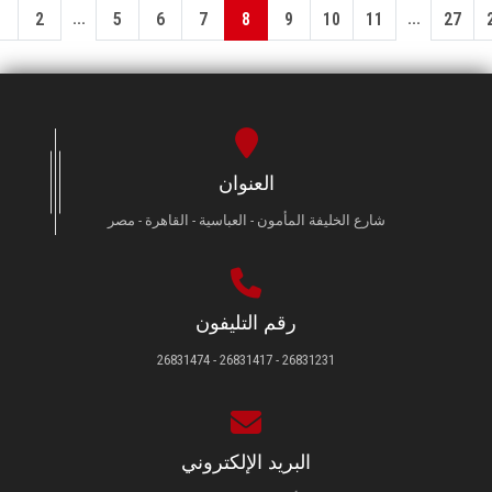
...
...
1
2
5
6
7
8
9
10
11
27
العنوان
شارع الخليفة المأمون - العباسية - القاهرة - مصر
رقم التليفون
26831231 - 26831417 - 26831474
البريد الإلكتروني