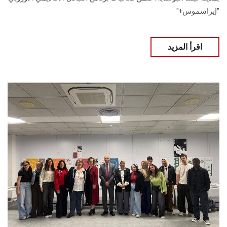
"إيراسموس+"
اقرأ المزيد