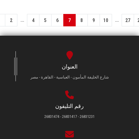
...
...
1
2
4
5
6
7
8
9
10
27
العنوان
شارع الخليفة المأمون - العباسية - القاهرة - مصر
رقم التليفون
26831231 - 26831417 - 26831474