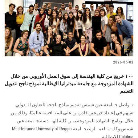
2026-06-02
١٠٠ خريج من كلية الهندسة إلى سوق العمل الأوروبي من خلال
الشهادة المزدوجة مع جامعة ميدترانيا الإيطالية نموذج ناجح لتدويل
التعليم
تــواصل جــامعة عين شمس تقديم نماذج ناجحة للتعاون الــدولي
تسهم في إعـداد خريجين قادريــن على المنــافسة عالميًا، وذلك من
خلال برنامج الشهادة المزدوجة بيــن كلية الهنــدسة جــامعة عين
شمس وكليــة العمـــارة بجــامعة Mediterranea University of Reggio
Calabria الإيطالية