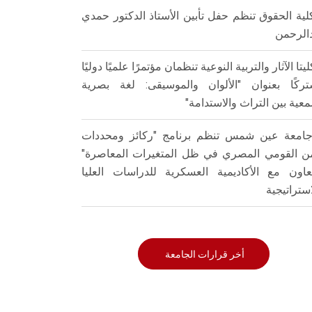
لية الحقوق تنظم حفل تأبين الأستاذ الدكتور حمدي
الرحمن
ليتا الآثار والتربية النوعية تنظمان مؤتمرًا علميًا دوليًا
ركًا بعنوان "الألوان والموسيقى: لغة بصرية
عية بين التراث والاستدامة"
امعة عين شمس تنظم برنامج "ركائز ومحددات
من القومي المصري في ظل المتغيرات المعاصرة"
تعاون مع الأكاديمية العسكرية للدراسات العليا
استراتيجية
أخر قرارات الجامعة