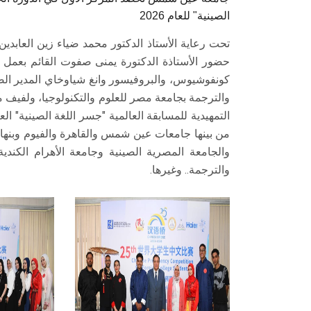
الصينية" للعام 2026
تحت رعاية الأستاذ الدكتور محمد ضياء زين العاب
حضور الأستاذة الدكتورة يمنى صفوت القائم بعمل عم
كونفوشيوس، والبروفيسور وانغ شياوخاي المدير الصين
والترجمة بجامعة مصر للعلوم والتكنولوجيا، ولفيف م
من بينها جامعات عين شمس والقاهرة والفيوم وبنها و
والجامعة المصرية الصينية وجامعة الأهرام الكندي
والترجمة.. وغيرها.