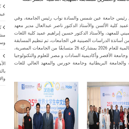
ك
عبد
دين رئيس جامعة عين شمس والسادة نواب رئيس الجامعة، وفي
يد كلية الألسن والأستاذ الدكتور ناصر عبدالعال مدير معهد
ك
ي للمعهد، والأستاذ الدكتور حسين إبراهيم عميد كلية اللغات
مشت
ن أساتذة الدراسات الصينية في الجامعات، تم تنظيم المسابقة
وسم
التمهيدية للمسابقة العالمية "جسر اللغة الصينية" العالمية للعام 2026 بمشاركة 26 متسابقًا من الجامعات المصرية،
جامعة الأقصر وأكاديمية السادات و مصر للعلوم والتكنولوجيا
ج
ة والجامعة البريطانية وجامعة حورس والمعهد العالي للغات
الأ
بال
وال