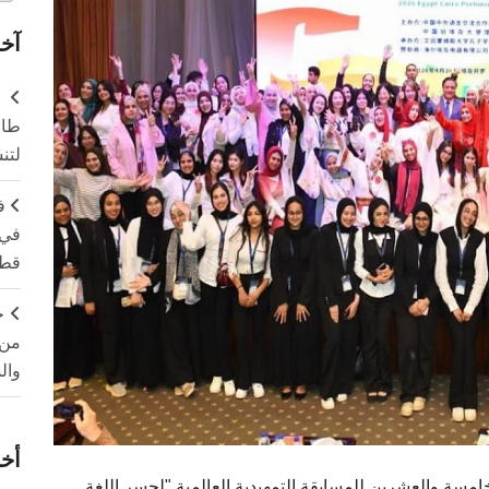
آخر
طال
لتن
ف
في 
قطا
ج
من 
وال
أخر
سة والعشرين للمسابقة التمهيدية العالمية "لجسر اللغة