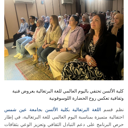
الطلاب
هيئة التدريس
الدراسات العليا
الخريجين
الموظفون
الزائـرون
كلية الألسن تحتفي باليوم العالمي للغة البرتغالية بعروض فنية
سجل الان
وثقافية تعكس روح الحضارة اللوسوفونية
نظم قسم
اللغة البرتغالية
ب
كلية الألسن
ب
جامعة عين شمس
احتفالية متميزة بمناسبة اليوم العالمي للغة البرتغالية، في إطار
حرص البرنامج على دعم التبادل الثقافي وتعزيز الوعي بثقافات