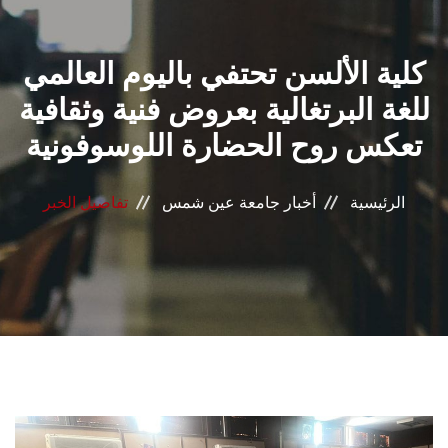
القطاعـات
كلية الألسن تحتفي باليوم العالمي
الشئون الأكاديمية
للغة البرتغالية بعروض فنية وثقافية
البحث العلمي
تعكس روح الحضارة اللوسوفونية
الرعاية الصحية
الرئيسية
أخبار جامعة عين شمس
تفاصيل الخبر
المراكز والوحدات
الأنظمة الذكية
الإعلام
تواصل معنا