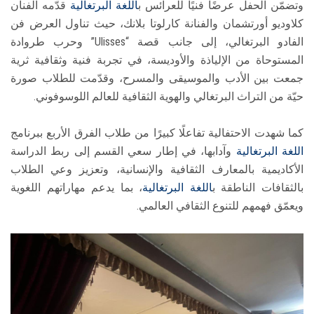
وتضمّن الحفل عرضًا فنيًا للعرائس ب
اللغة البرتغالية
قدّمه الفنان
كلاوديو أورتشمان والفنانة كارلوتا بلانك، حيث تناول العرض فن
الفادو البرتغالي، إلى جانب قصة “Ulisses” وحرب طروادة
المستوحاة من الإلياذة والأوديسة، في تجربة فنية وثقافية ثرية
جمعت بين الأدب والموسيقى والمسرح، وقدّمت للطلاب صورة
حيّة من التراث البرتغالي والهوية الثقافية للعالم اللوسوفوني.
كما شهدت الاحتفالية تفاعلًا كبيرًا من طلاب الفرق الأربع ببرنامج
اللغة البرتغالية
وآدابها، في إطار سعي القسم إلى ربط الدراسة
الأكاديمية بالمعارف الثقافية والإنسانية، وتعزيز وعي الطلاب
بالثقافات الناطقة ب
اللغة البرتغالية
، بما يدعم مهاراتهم اللغوية
ويعمّق فهمهم للتنوع الثقافي العالمي.