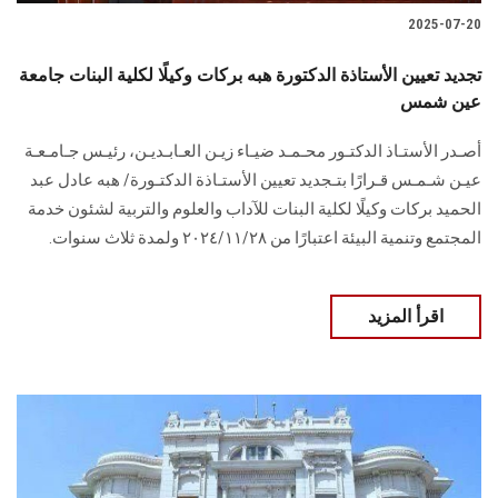
2025-07-20
تجديد تعيين الأستاذة الدكتورة هبه بركات وكيلًا لكلية البنات جامعة
عين شمس
أصـدر الأستـاذ الدكتـور محـمـد ضيـاء زيـن العـابـديـن، رئيـس جـامـعـة
عيـن شـمـس قـرارًا بتـجديد تعيين الأستـاذة الدكتـورة/ هبه عادل عبد
الحميد بركات وكيلًا لكلية البنات للآداب والعلوم والتربية لشئون خدمة
المجتمع وتنمية البيئة اعتبارًا من ٢٠٢٤/١١/٢٨ ولمدة ثلاث سنوات.
اقرأ المزيد