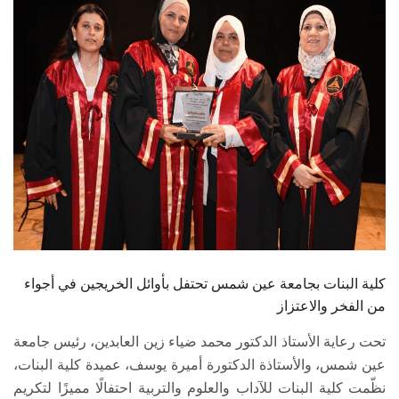
الطلاب
هيئة التدريس
الدراسات العليا
الخريجين
الموظفون
الزائـرون
كلية البنات بجامعة عين شمس تحتفل بأوائل الخريجين في أجواء
سجل الان
من الفخر والاعتزاز
تحت رعاية الأستاذ الدكتور محمد ضياء زين العابدين، رئيس جامعة
عين شمس، والأستاذة الدكتورة أميرة يوسف، عميدة كلية البنات،
نظّمت كلية البنات للآداب والعلوم والتربية احتفالًا مميزًا لتكريم