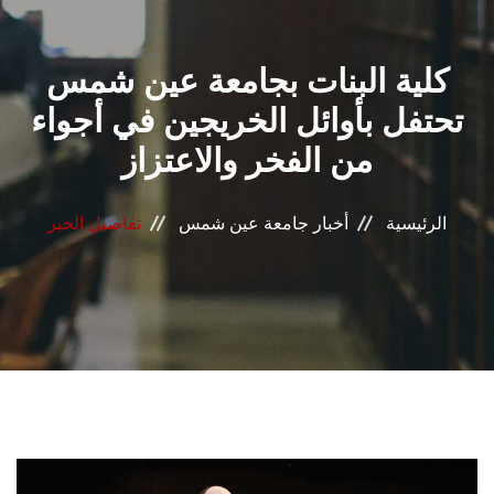
القطاعـات
كلية البنات بجامعة عين شمس
الشئون الأكاديمية
تحتفل بأوائل الخريجين في أجواء
البحث العلمي
من الفخر والاعتزاز
الرعاية الصحية
الرئيسية
أخبار جامعة عين شمس
تفاصيل الخبر
المراكز والوحدات
الأنظمة الذكية
الإعلام
تواصل معنا