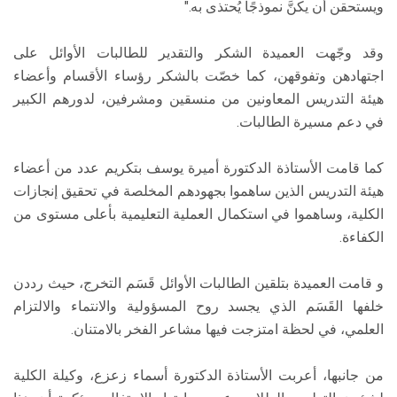
ويستحقن أن يكنَّ نموذجًا يُحتذى به."
وقد وجّهت العميدة الشكر والتقدير للطالبات الأوائل على
اجتهادهن وتفوقهن، كما خصّت بالشكر رؤساء الأقسام وأعضاء
هيئة التدريس المعاونين من منسقين ومشرفين، لدورهم الكبير
في دعم مسيرة الطالبات.
كما قامت الأستاذة الدكتورة أميرة يوسف بتكريم عدد من أعضاء
هيئة التدريس الذين ساهموا بجهودهم المخلصة في تحقيق إنجازات
الكلية، وساهموا في استكمال العملية التعليمية بأعلى مستوى من
الكفاءة.
و قامت العميدة بتلقين الطالبات الأوائل قَسَم التخرج، حيث رددن
خلفها القَسَم الذي يجسد روح المسؤولية والانتماء والالتزام
العلمي، في لحظة امتزجت فيها مشاعر الفخر بالامتنان.
من جانبها، أعربت الأستاذة الدكتورة أسماء زعزع، وكيلة الكلية