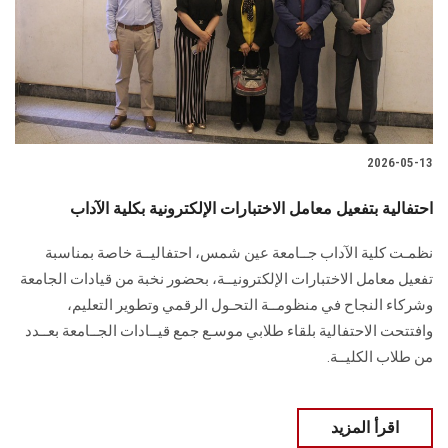
الطلاب
هيئة التدريس
الدراسات العليا
2026-05-13
الخريجين
احتفالية بتفعيل معامل الاختبارات الإلكترونية بكلية الآداب
الموظفون
نظمـت كلية الآداب جــامعة عين شمس، احتفاليــة خاصة بمناسبة
تفعيل معامل الاختبارات الإلكترونيــة، بحضور نخبة من قيادات الجامعة
الزائـرون
وشركاء النجاح في منظومــة التحـول الرقمي وتطوير التعليم،
وافتتحت الاحتفالية بلقاء طلابي موسـع جمع قيــادات الجــامعة بعــدد
سجل الان
من طلاب الكليــة.
اقرأ المزيد