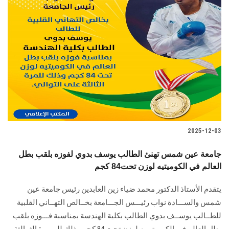
2025-12-03
جامعة عين شمس تهنئ الطالب يوسف بدوي لفوزه بلقب بطل
العالم في الكوميتيه لوزن تحت84 كجم
يتقدم الأستاذ الدكتور محمد ضياء زين العابدين رئيس جامعة عين
شمس والســـادة نواب رئيـــس الجـــامعة بخــالص التهــاني القلبية
للطــالب يوســف بدوي الطالب بكلية الهندسة بمناسبة فـــوزه بلقب