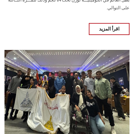
بطل العالم في الكوميتيـــه لوزن تحت 84 كجم وذلك للمـــرة الثــالثة
على التوالي.
اقرأ المزيد