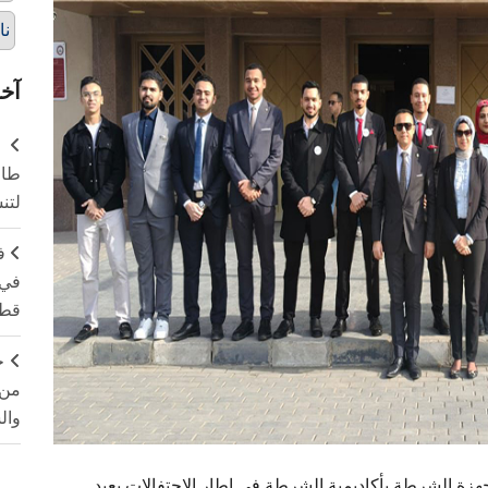
نا
آخر
طال
لتن
ف
في 
قطا
ج
من 
وال
الشرطة بأكاديمية الشرطة في إطار الاحتفالات بعيد