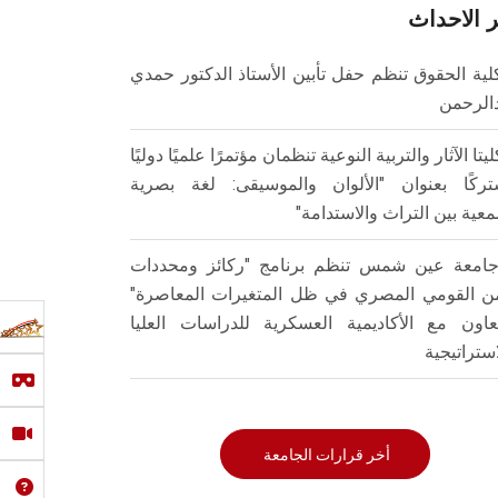
 الاحداث
لية الحقوق تنظم حفل تأبين الأستاذ الدكتور حمدي
الرحمن
ليتا الآثار والتربية النوعية تنظمان مؤتمرًا علميًا دوليًا
ركًا بعنوان "الألوان والموسيقى: لغة بصرية
عية بين التراث والاستدامة"
امعة عين شمس تنظم برنامج "ركائز ومحددات
من القومي المصري في ظل المتغيرات المعاصرة"
تعاون مع الأكاديمية العسكرية للدراسات العليا
استراتيجية
أخر قرارات الجامعة