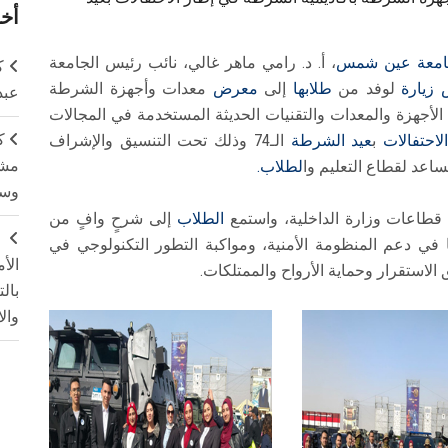
أخر
معة عين شمس
، أ. د. رامي ماهر غالي، نائب رئيس الجامعة
ك
س
زيارة
لوفد من
طلابها
إلى
معرض
معدات وأجهزة الشرطة
عبد
الأجهزة والمعدات والتقنيات الحديثة المستخدمة في المجالات
ك
لاحتفالات
ب
عيد الشرطة
الـ74 وذلك تحت التنسيق والإشراف
مشت
ساعد لقطاع التعليم وا
لطلاب.
وسم
طاعات وزارة الداخلية، واستمع
الطلاب
إلى شرحٍ وافٍ من
ج
ي دعم المنظومة الأمنية، ومواكبة التطور التكنولوجي في
الأ
لاستقرار وحماية الأرواح والممتلكات.
بال
وال