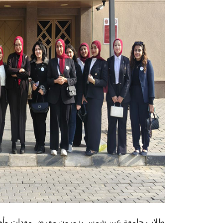
طلاب جامعة عين شمس يزورون معرض معدات وأجهزة 