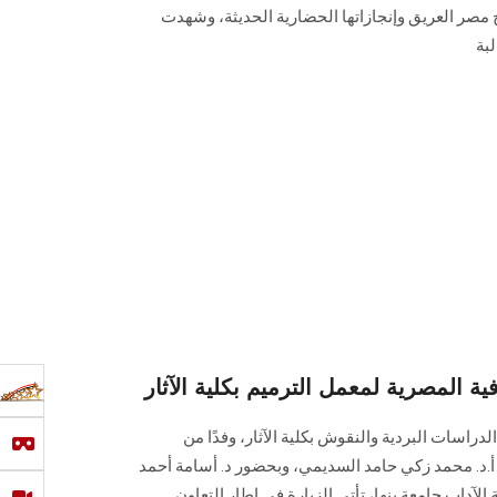
خ مصر العريق وإنجازاتها الحضارية الحديثة، وشهدت
ية المصرية لمعمل الترميم بكلية الآثار
لدراسات البردية والنقوش بكلية الآثار، وفدًا من
 أ.د. محمد زكي حامد السديمي، وبحضور د. أسامة أحمد
الآداب جامعة بنها، تأتى الزيارة في إطار التعاون