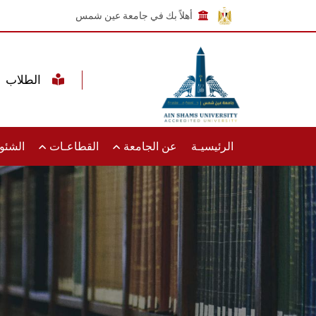
أهلاً بك في جامعة عين شمس
الطلاب
الرئيسيـة
عن الجامعة
القطاعـات
الشئون