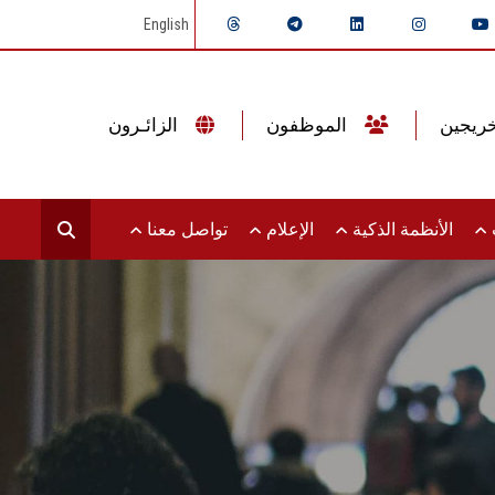
English
الموظفون
الزائـرون
ت
الأنظمة الذكية
الإعلام
تواصل معنا