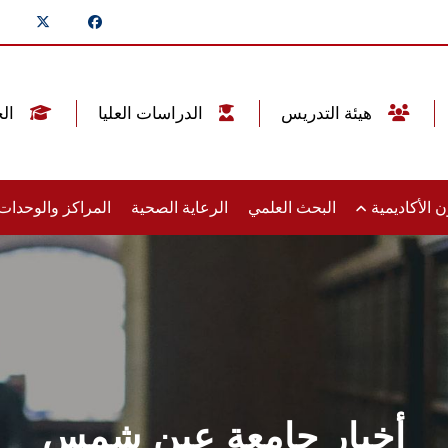
هيئة التدريس
الدراسات العليا
الخريجين
 الأكاديمية
البحث العلمي
الرعاية الصحية
المراكز والوحدا
أخبار جامعة عين شمس