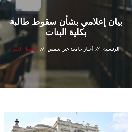
القطاعـات
بيان إعلامي بشأن سقوط طالبة
الشئون الأكاديمية
بكلية البنات
البحث العلمي
الرئيسية
أخبار جامعة عين شمس
تفاصيل الخبر
الرعاية الصحية
المراكز والوحدات
الأنظمة الذكية
الإعلام
تواصل معنا