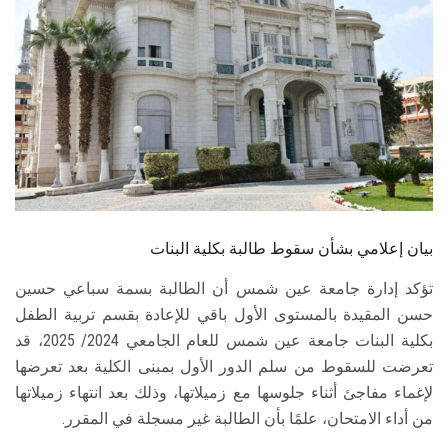
الطلاب
هيئة التدريس
الدراسات العليا
الخريجين
الموظفون
بيان إعلامي بشأن سقوط طالبة بكلية البنات
الزائـرون
تؤكد إدارة جامعة عين شمس أن الطالبة بسمة سباعي حسين
حسن المقيدة بالمستوى الأول باقي للإعادة بقسم تربية الطفل
سجل الان
بكلية البنات جامعة عين شمس للعام الجامعي 2024/ 2025، قد
تعرضت للسقوط من سلم الدور الأول بمبنى الكلية بعد تعرضها
لإغماء مفاجئ أثناء جلوسها مع زميلاتها، وذلك بعد انتهاء زميلاتها
من أداء الامتحان، علمًا بأن الطالبة غير مسجلة في المقرر.